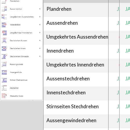
Plandrehen
JA
J
Aussendrehen
JA
J
Umgekehrtes Aussendrehen
-
J
Innendrehen
JA
J
Umgekehrtes Innendrehen
-
J
Aussenstechdrehen
JA
J
Innenstechdrehen
JA
J
Stirnseiten Stechdrehen
JA
J
Aussengewindedrehen
JA
J