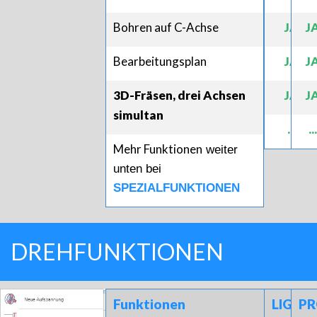
Bohren auf C-Achse
JA
J
Bearbeitungsplan
JA
J
3D-Fräsen, drei Achsen
JA
J
simultan
...
...
Mehr Funktionen
weiter
unten bei
SPEZIALFUNKTIONEN
DREHFUNKTIONEN
Funktionen
LIGHT
P