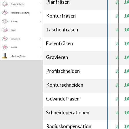
Planfräsen
JA
J
Konturfräsen
JA
J
Taschenfräsen
JA
J
Fasenfräsen
JA
J
Gravieren
JA
J
Profilschneiden
JA
J
Konturschneiden
JA
J
Gewindefräsen
JA
J
Schneidoperationen
JA
J
Radiuskompensation
JA
J