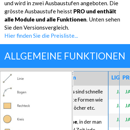
und wird in zwei Ausbaustufen angeboten. Die
grösste Ausbaustufe heisst
PRO und enthält
alle Module und alle Funktionen
. Unten sehen
Sie den Versionsvergleich.
Hier finden Sie die Preisliste...
ALLGEMEINE FUNKTIONEN
Funktionen
LIGHT
P
Fast Shapes
sind schnelle
JA
J
vorgefertigte Formen wie
JA
J
Nuten, Langlöcher etc.
JA
J
Eine
Timeline
, in der man
sieht, wie viel Zeit jede