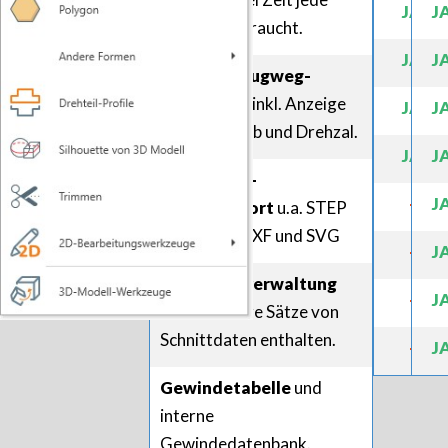
JA
J
Operation braucht.
JA
J
3D Werkzeugweg-
Simulation
inkl. Anzeige
JA
J
von Vorschub und Drehzal.
JA
J
2D- und 3D-
-
J
Modellimport
u.a. STEP
und DWG, DXF und SVG
-
J
Werkzeugverwaltung
-
J
kann mehrere Sätze von
Schnittdaten enthalten.
-
J
Gewindetabelle
und
interne
Gewindedatenbank.